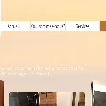
Accueil
Qui sommes-nous?
Services
bain avec douche à l'italienne
(en partenariat
otta carrelage et peinture)